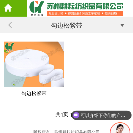
勾边松紧带
勾边松紧带
共
页
条
1
1
可以介绍下你们的产品么
版权所有：苏州耕耘纺织品有限公司