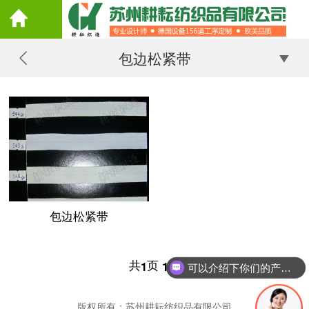
包边松紧带
包边松紧带
共
页
条
1
1
可以介绍下你们的产品么
版权所有：苏州耕耘纺织品有限公司