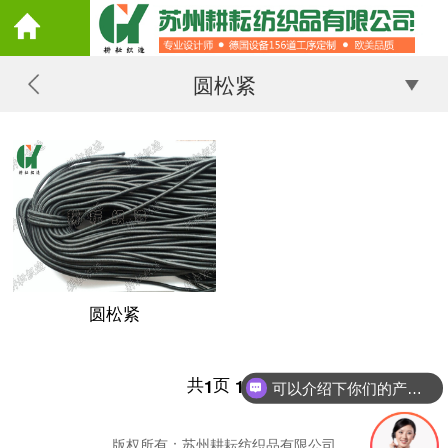
圆松紧
圆松紧
共
页
条
1
1
可以介绍下你们的产品么
版权所有：苏州耕耘纺织品有限公司