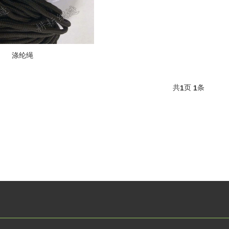
涤纶绳
共
页
条
1
1