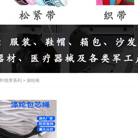
带/线带系列
>
涤纶绳