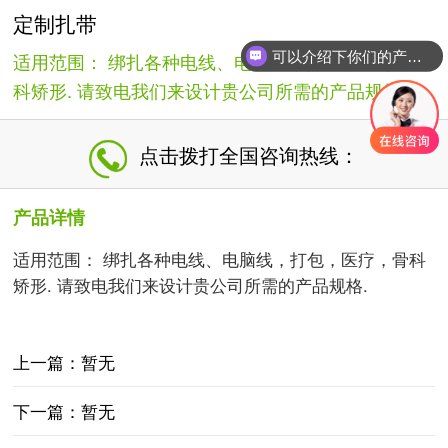
定制扎带
可以介绍下你们的产品么
适用范围： 绑扎各种电线、电脑线，打包，医疗，骨
科矫形. 请致电我们来设计贵公司所需的产品规格....
点击拨打全国咨询热线：
产品详情
适用范围： 绑扎各种电线、电脑线，打包，医疗，骨科
矫形. 请致电我们来设计贵公司所需的产品规格.
上一篇：暂无
下一篇：暂无